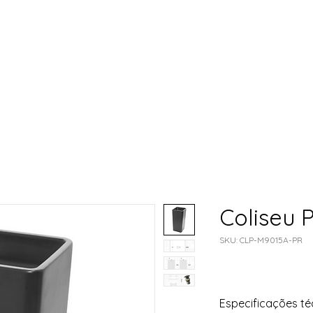
Cubas de Louça
Bacias Sanitárias
Contato
Coliseu 
SKU: CLP-M9015A-PR
Especificações té