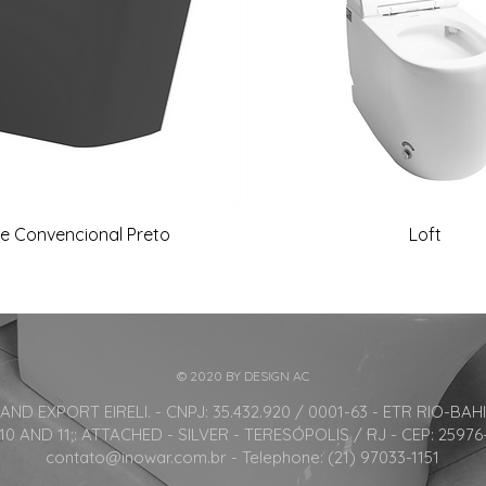
e Convencional Preto
Loft
© 2020 BY DESIGN AC
 EXPORT EIRELI. - CNPJ: 35.432.920 / 0001-63 - ETR RIO-BAHI
10 AND 11;: ATTACHED - SILVER - TERESÓPOLIS / RJ - CEP: 25976
contato@inowar.com.br
- Telephone: (21) 97033-1151