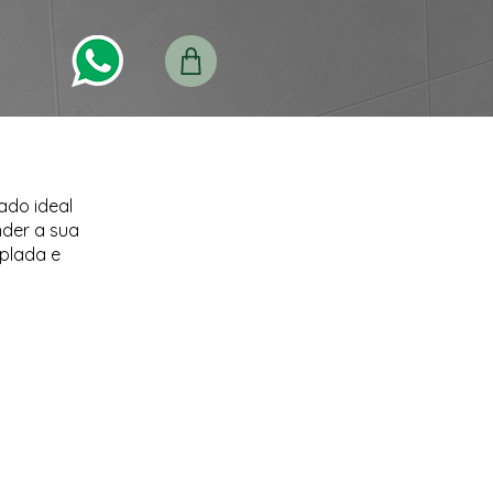
ado ideal
nder a sua
plada e