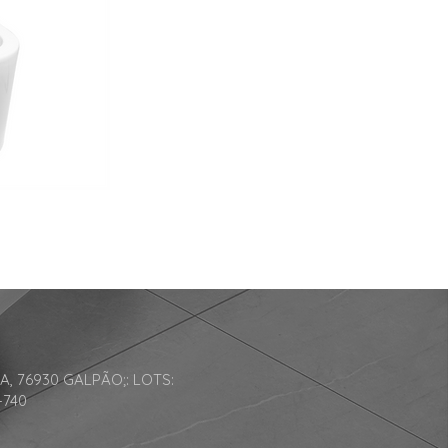
A, 76930 GALPÃO;: LOTS:
-740