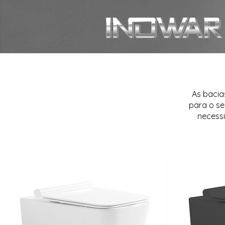
As bacia
para o se
necess