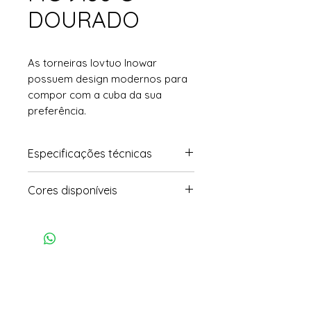
DOURADO
As torneiras lovtuo Inowar
possuem design modernos para
compor com a cuba da sua
preferência.
Especificações técnicas
• Modelo: Monocomando
Cores disponíveis
• Dimensões: 31,9x22cm
• Peso: 1,148kg
• Cromado / preto acet. /
Grafite acet. / Dourado acet.