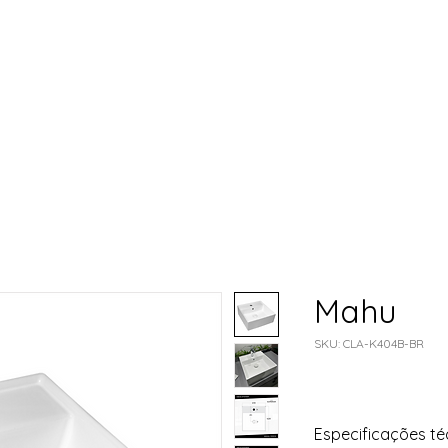
Cubas de Louça
Bacias Sanitárias
Mais
Mahu
SKU: CLA-K404B-BR
Especificações té