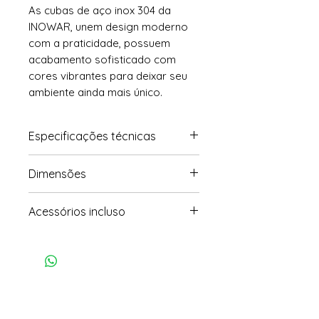
As cubas de aço inox 304 da
INOWAR, unem design moderno
com a praticidade, possuem
acabamento sofisticado com
cores vibrantes para deixar seu
ambiente ainda mais único.
Especificações técnicas
• Modelo da cuba: Apoio
Dimensões
• Acabamento: Aço inox 304
• Cor: rosê
• Comprimento: 40cm
Acessórios incluso
• Instalação: Banheiro
• Largura: 40cm
• Altura: 11cm
• Válvula de click rosê
• Peso Bruto: 6kg