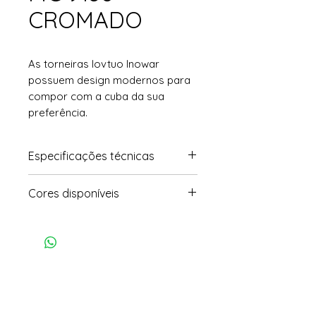
CROMADO
As torneiras lovtuo Inowar
possuem design modernos para
compor com a cuba da sua
preferência.
Especificações técnicas
• Modelo: Monocomando
Cores disponíveis
• Dimensões: 31,9x22cm
• Peso: 1,148kg
• Cromado / preto acet. /
Grafite acet. / Dourado acet.