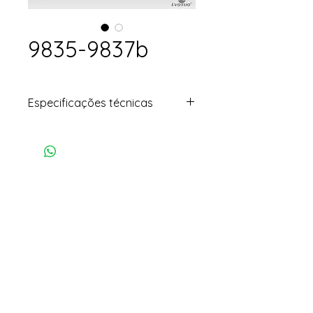
9835-9837b
Especificações técnicas
• Modelo: ducha de coluna
vertical
• Cor: Dourado
• Peso: 4kg