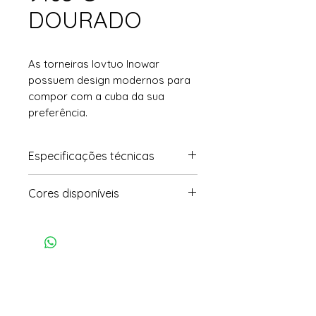
DOURADO
As torneiras lovtuo Inowar
possuem design modernos para
compor com a cuba da sua
preferência.
Especificações técnicas
• Modelo: Monocomando
Cores disponíveis
• Dimensões: 18,3x16,3cm
• Peso: 900g
• Cromado / preto acet. /
Grafite acet. / Dourado acet.